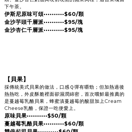
下午茶。
伊斯尼原味可頌··········$60/顆
金沙芋頭千層派
··········
$95/塊
金沙杏仁千層派
··········
$95/塊
【貝果】
採傳統美式貝果的做法，口感Ｑ彈有嚼勁；但加熱過後
熱熱吃，外皮酥脆裡面卻濕潤綿密，首次嚐鮮最推薦的
是蔓越莓乳酪貝果，蜂蜜漬蔓越莓的酸甜加上Cream
Cheese乳酪，保證一吃便愛上。
原味貝果
··········
$50/顆
蔓越莓乳酪貝果
··········
$60/顆
雙倍起司貝果
··········
$60/顆