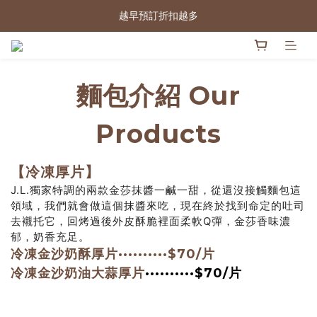
2026中秋禮盒 7/15 12:00開放預購～
越早預訂折扣越多
2026中秋禮盒 7/15 12:00開放預購～
麵包介紹 Our
Products
【冷凍厚片】
J.L.獨家特調的兩款金莎抹醬一鹹一甜，從還沒接觸麵包這
領域，我們就會做這個抹醬來吃，現在終於找到命定的吐司
去襯托它，回烤過後外皮酥脆裡面柔軟Q彈，金莎香味濃
郁，奶香充足。
冷凍金沙奶酥厚片··········$70/片
冷凍金沙奶油大蒜厚片
··········$70/片