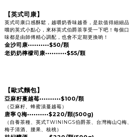
【英式司康】
英式司康口感酥鬆，越嚼奶香味越香，是款值得細細品
嚐的英式小點心，來杯英式伯爵茶享受一下吧！每個口
味都是由師傅精心調配，也會不定期更換喲！
金沙司康
··········
$50/顆
老奶奶檸檬司康
··········
$55/顆
【歐式麵包】
亞麻籽蔓越莓
··········
$100/顆
（亞麻籽、蜂蜜漬蔓越莓）
唐寧Ｑ梅
··········
$220/顆(500g)
（自養茶種、英式TWININGS伯爵茶、台灣梅山Q梅、
梅子清酒、腰果、核桃）