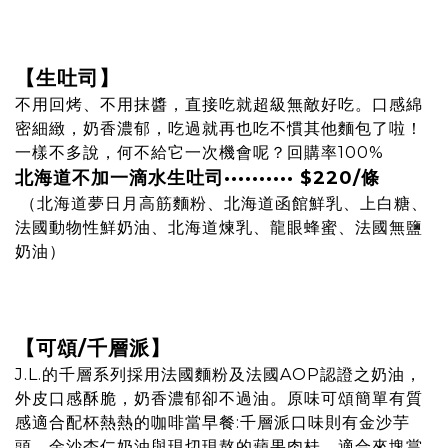
【生吐司】
不用回烤、不用抹醬，直接吃就超級無敵好吃。口感綿
密細緻，奶香濃郁，吃過就再也吃不慣其他麵包了啦！
一樣不多說，何不給它一次機會呢？回購率100%
北海道不加一滴水生吐司
··········
$220
/條
（北海道夢日月高筋麵粉、北海道函館鮮乳、上白糖、
法國動物性鮮奶油、北海道煉乳、龍眼蜂蜜、法國無鹽
奶油）
【可頌/千層派】
J.L.的千層系列採用法國麵粉及法國AOP認證之奶油，
外皮口感酥脆，奶香濃郁卻不過油。原味可頌簡單有質
感適合配杯熱熱的咖啡當早餐:千層派口味則有金沙芋
頭、金沙杏仁奶油與現切現熬的蘋果肉桂，適合來塊當