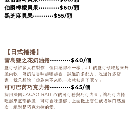
伯爵檸檬貝果
··········
$60/顆
黑芝麻貝果
··········$55/顆
【日式捲捲】
雷島鹽之花奶油捲
··········
$40/個
鹽可頌許多人在製作，但口感都不一樣，J.L.的鹽可頌吃起來外
脆內軟，鹽奶油香味越嚼越香，試過許多配方、吃過許多店
家，我只想說「你為何不來吃一次就知道了呢？」
可可巴芮巧克力捲
··········
$45/個
採用法國CACAO BARRY的可可粉與巧可力豆，讓巧可力捲
吃起來底部酥脆，可可香味濃郁，上面撒上杏仁歲增添口感層
次，絕對是巧克力控的愛。