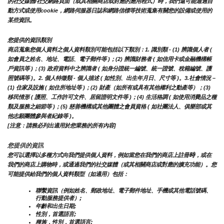
的社交媒體/社交網路頁面（或其相關商店或對應的應用程式）時，我們還可能通過自
動方式或使用cookie，網路伺服器日誌和網路信標等技術蒐集有關您的設備或使用的
某些資訊。
您提供的資訊類別
商店蒐集您個人資料之個人資料類別可能包括以下類別：1. 識別類 - (1) 辨識個人者 ( 
如會員之姓名、地址、電話、電子郵件等 )；(2) 辨識財務者 ( 如信用卡或金融機構帳
戶資訊等 )；(3) 政府資料中之辨識者 ( 如身分證統一編號、統一證號、稅籍編號、護
照號碼等 )。2. 個人特徵類 - 個人描述 ( 如性別、出生年月日、尺寸等 )。3.社會情況 – 
(1) 住家及設施 ( 如住所地址等 )；(2) 財產（如所有或具有其他權利之動產等）；(3) 
移民情形 ( 護照、工作許可文件、居留證明文件等 )；(4) 生活格調 ( 如使用消費品之種
類及服務之細節等 )；(5) 慈善機構或其他團體之會員資格 ( 如社團法人、俱樂部或其
他志願團體參與者紀錄等 )。
[注意：請務必列出適用於您業務的所有內容]
您提供的資訊
時
您可以選擇以多種方式向我們提供個人資料，例如當您在我們的商店上註冊
，或在
我們的商店上購物時，或通過我們的社交媒體（或其相關商店或對應的擴充功能）。您
可能提供給我們的個人資料類型（如適用）包括：
聯繫資訊（例如姓名、郵政地址、電子郵件地址、手機或其他電話號碼、
行動服務提供者）;
年齡和出生日期;
性別，首選語言;
種族，性別，首選語言;