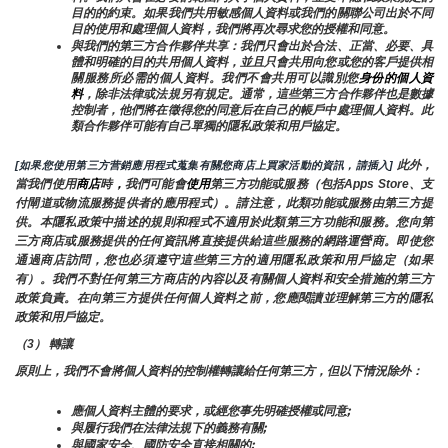
目的的約束。如果我們共用敏感個人資料或我們的關聯公司出於不同
目的使用和處理個人資料，我們將再次尋求您的授權和同意。
與我們的第三方合作夥伴共享：我們只會出於合法、正當、必要、具
體和明確的目的共用個人資料，並且只會共用向您或您的客戶提供相
關服務所必需的個人資料。我們不會共用可以識別您
身份的個人資
料
，除非法律或法規另有規定。通常，這些第三方合作夥伴也是數據
控制者，他們將在徵得您的同意后在自己的帳戶中處理個人資料。此
類合作夥伴可能有自己單獨的隱私政策和用戶協定。
 此外，
[如果您使用第三方营銷應用程式蒐集有關您商店上買家活動的資訊，請插入]
當我們使用
商店
時
，
我們可能會
使用
第三方功能或服務（包括Apps Store、支
付閘道或物流服務提供者的應用程式）。請注意，此類功能或服務由第三方提
供。本隱私政策中描述的規則和程式不適用於此類第三方功能和服務。您向第
三方商店或服務提供的任何資訊將直接提供給這些服務的網路運營商。即使您
通過商店訪問，您也必須遵守這些第三方的適用隱私政策和用戶協定（如果
有）。我們不對任何第三方商店的內容以及有關個人資料和安全措施的第三方
政策負責。在向第三方提供任何個人資料之前，您應閱讀並理解第三方的隱私
政策和用戶協定。
（3） 轉讓
原則上，我們不會將個人資料的控制權轉讓給任何第三方，但以下情況除外：
應個人資料主體的要求，或經您事先明確授權或同意;
與履行我們在法律法規下的義務有關;
與國家安全、國防安全直接相關的;