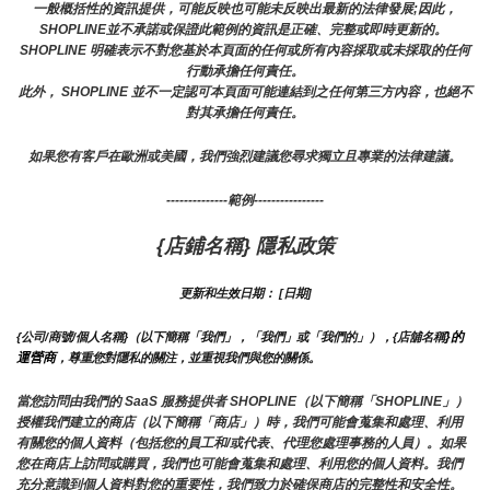
一般概括性的資訊提供，可能反映也可能未反映出最新的法律發展;因此，
SHOPLINE並不承諾或保證此範例的資訊是正確、完整或即時更新的。 
SHOPLINE 明確表示不對您基於本頁面的任何或所有內容採取或未採取的任何
行動承擔任何責任。
此外， SHOPLINE 並不一定認可本頁面可能連結到之任何第三方內容，也絕不
對其承擔任何責任。
如果您有客戶在歐洲或美國，我們強烈建議您尋求獨立且專業的法律建議。
--------------範例----------------
{店鋪名稱} 隱私政策
更新和生效日期： [日期]
}的
{公司/商號/個人名稱}（以下簡稱「我們」，「我們」或「我們的」），{店舖名稱
運營商
，尊重您對隱私的關注，並重視我們與您的關係。 
當您訪問由我們的 SaaS 服務提供者 SHOPLINE（以下簡稱「SHOPLINE」）
授權我們建立的商店（以下簡稱「商店」）時，我們可能會蒐集和處理、利用
有關您的個人資料（包括您的員工和/或代表、代理您處理事務的人員）。如果
您在商店上訪問或購買，我們也可能會蒐集和處理、利用您的個人資料。我們
充分意識到個人資料對您的重要性，我們致力於確保商店的完整性和安全性。