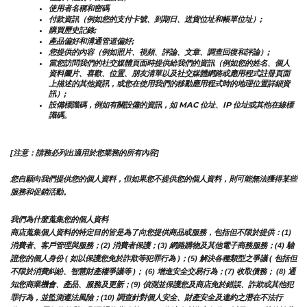
使用者名稱和密碼
付款資訊（例如您的支付卡號、到期日、送貨位址和帳單位址）;
購買歷史記錄;
產品偏好和溝通管道偏好;
您提供的內容（例如照片、視頻、評論、文章、調查回復和評論）;
當您訪問我們的社交媒體頁面時提供給我們的資訊（例如您的姓名、個人
資料圖片、喜歡、位置、朋友清單以及社交媒體網路或應用程式註冊頁面
上描述的其他資訊，或您在使用我們的移動應用程式時的地理位置詳細資
訊）;
設備標識碼，例如有關設備的資訊，如 MAC 位址、IP 位址或其他在線標
識碼。
[注意：請務必列出適用於您業務的所有內容]
您自願向我們提供您的個人資料，但如果您不提供您的個人資料，則可能無法獲得某些
服務和促銷活動。
我們為什麼蒐集您的個人資料
商店蒐集個人資料的特定目的皆是為了向您提供商品或服務，包括但不限於提供：(1) 
消費者、客戶管理與服務；(2) 消費者保護；(3) 網路購物及其他電子商務服務；(4) 驗
證您的個人身份 ( 如以保護您免於詐欺等犯罪行為 )；(5) 解決各種類型之爭議 ( 包括但
不限於消費糾紛、智慧財產權爭議等 )； (6) 增進安全交易行為；(7) 收取債務； (8) 通
知您商業機會、產品、服務及更新；(9) 偵測並保護您及商店免於錯誤、詐欺或其他犯
罪行為，並監測遵法風險；(10) 調查針對個人安全、財產安全及違約之潛在不法行