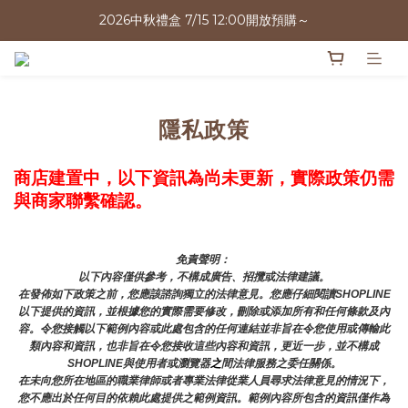
2026中秋禮盒 7/15 12:00開放預購～
2026中秋禮盒 7/15 12:00開放預購～
越早預訂折扣越多
2026中秋禮盒 7/15 12:00開放預購～
隱私政策
商店建置中，以下資訊為尚未更新，實際政策仍需
與商家聯繫確認。
免責聲明： 
以下內容僅供參考，不構成廣告、招攬或法律建議。
在發佈如下政策之前，您應該諮詢獨立的法律意見。您應仔細閱讀SHOPLINE
以下提供的資訊，並根據您的實際需要修改，刪除或添加所有和任何條款及內
容。令您接觸以下範例內容或此處包含的任何連結並非旨在令您使用或傳輸此
類內容和資訊，也非旨在令您接收這些內容和資訊，更近一步，並不構成
SHOPLINE與使用者或瀏覽器
之
間法律服務之委任關係。
在未向您所在地區的職業律師或者專業法律從業人員尋求法律意見的情況下，
您不應出於任何目的依賴此處提供之範例資訊。範例內容所包含的資訊僅作為