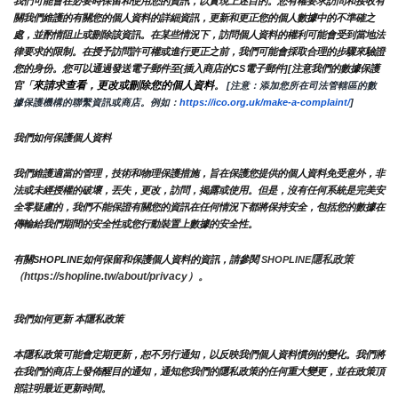
我們可能會在必要時保留和使用您的資訊，以實現上述目的。您有權要求訪問和接收有
關我們維護的有關您的個人資料的詳細資訊，更新和更正您的個人數據中的不準確之
處，並酌情阻止或刪除該資訊。在某些情況下，訪問個人資料的權利可能會受到當地法
律要求的限制。在授予訪問許可權或進行更正之前，我們可能會採取合理的步驟來驗證
您的身份。您可以通過發送電子郵件至{插入商店的CS電子郵件][注意我們的數據保護
來請求查看，更改或刪除您的個人資料
官「
。
 [注意：添加您所在司法管轄區的數
據保護機構的聯繫資訊或商店。例如：
https://ico.org.uk/make-a-complaint/
]
我們如何保護個人資料
我們維護適當的管理，技術和物理保護措施，旨在保護您提供的個人資料免受意外，非
法或未經授權的破壞，丟失，更改，訪問，揭露或使用。但是，沒有任何系統是完美安
全零疑慮的，我們不能保證有關您的資訊在任何情況下都將保持安全，包括您的數據在
傳輸給我們期間的安全性或您行動裝置上數據的安全性。
隱私政策 
有關SHOPLINE如何保留和保護個人資料的資訊，請參閱 
SHOPLINE
（https://shopline.tw/about/privacy）。 
我們如何更新 本隱私政策 
本隱私政策可能會定期更新，恕不另行通知，以反映我們個人資料慣例的變化。我們將
在我們的商店上發佈醒目的通知，通知您我們的隱私政策的任何重大變更，並在政策頂
部註明最近更新時間。