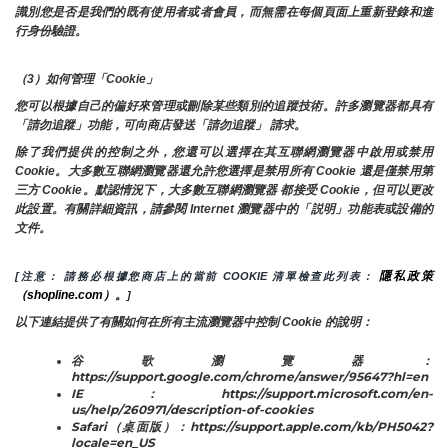
識別您是否是我們的既有使用者或者會員，而無需在每個頁面上重新登錄和進
行身份驗證。
（3）如何管理「Cookie」
您可以根據自己的偏好來管理或刪除某些類別的追蹤技術。許多瀏覽器都具有
「請勿追蹤」功能，可向商店發送「請勿追蹤」 請求。
除了我們提供的控制之外，您還可以選擇在其互聯網瀏覽器中啟用或禁用
Cookie。大多數互聯網瀏覽器還允許您選擇是禁用所有 Cookie 還是僅禁用第
三方 Cookie。默認情況下，大多數互聯網瀏覽器 都接受 Cookie，但可以更改
此設置。有關詳細資訊，請參閱 Internet 瀏覽器中的「説明」功能表或設備的
文件。
隱私政策
[注意： 請務必根據您商店上的當前 COOKIE 清單檢查此列表： 
（shopline.com）。
]
以下連結提供了有關如何在所有主流瀏覽器中控制 Cookie 的說明：
谷歌瀏覽器：
https://support.google.com/chrome/answer/95647?hl=en
IE：https://support.microsoft.com/en-
us/help/260971/description-of-cookies
Safari（桌面版）：https://support.apple.com/kb/PH5042?
locale=en_US