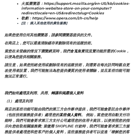
火狐瀏覽器：https://support.mozilla.org/en-US/kb/cookies-
information-websites-store-on-your-computer?
redirectlocale=en-US&redirectslug=Cookies
歌劇：https://www.opera.com/zh-cn/help
[注： 插入其他使用的廣告服務]
如果您使用任何其他瀏覽器，請參閱瀏覽器提供的文件。
在商店上，您可以通過清除緩存來刪除現有的追蹤技術。
當您在未登錄的情況下瀏覽網頁時，我們會蒐集實現流覽功能所需的Cookie，
以便為您提供相關服務。
請注意，如果您拒絕使用或刪除現有的追蹤技術，則需要在每次訪問時親自更
改使用者設置，我們可能無法為您提供優質的使用者體驗，並且某些功能可能
無法正常運行。
我們如何處理及利用、共用、轉讓和揭露個人資料
（1） 處理及利用
商店的某些功能可能由我們的第三方合作夥伴提供，我們可能會委託合作夥伴
（包括技術服務提供者）處理您的
某些個人資料
。 例如，當您使用自動支付功
能時，我們可能會要求第三方支付公司處理您的信用卡資訊，以便按照您的指
示向您收取相關服務費; 當
使用 
SHOPLINE 付款時，我們可能會要求第三方服
務提供者處理您和您客戶的個人資料，這些服務提供者可以促進「瞭解您的客