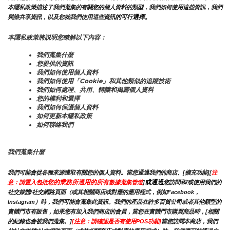
本隱私政策描述了我們蒐集的有關您的個人資料的類型，我們如何使用這些資訊，我們
的
選擇。
與誰共享資訊，以及您就我們使用這些資訊
可行
本隱私政策將説明您瞭解以下內容：
我們蒐集什麼
您提供的資訊
我們如何使用個人資料
我們如何使用「Cookie」和其他類似的追蹤技術
我們如何處理、共用、轉讓和揭露個人資料
您的權利和選擇
我們如何保護個人資料
如何更新本隱私政策
如何聯絡我們
我們蒐集什麼
我們可能會從各種來源獲取有關您的個人資料。當您通過我們的商店、[擴充功能][
注
您的業務所適用的所有
或通過
意：請置入包括
數據蒐集管道
]
您訪問和/或使用我們的
社交媒體/社交網路頁面（或其相關商店或對應的應用程式，例如Facebook，
Instagram）時，我們可能會蒐集此資訊。我們的產品在許多百貨公司或者其他類型的
實體門市有販售，如果您有加入我們商店的會員，當您在實體門市購買商品時，[相關
的紀錄也會被我們蒐集。]
[注意：請確認是否有使用POS功能]
當您訪問本商店，我們