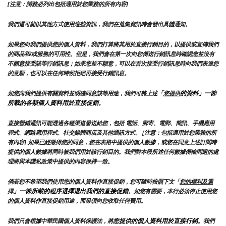
[注意：請務必列出包括適用於您業務的所有內容]
我們還可能以其他方式使用這些資訊，我們在蒐集資訊時會發出具體通知。
如果您向我們提供您的個人資料，我們打算將其用於直接行銷目的，以提供或宣傳我們
的商品和/或服務的可用性。但是，我們會在第一次向您傳送行銷訊息時確認您並沒有
不願意接受該等行銷訊息；如果您並不願意，可以在首次接受行銷訊息時向我們表達您
的意願，也可以在任何時候拒絕再接受行銷訊息。
「
的資料」一節
如您向我們提供有關資料並明確同意該等用途，我們可將上述
您提供
所載的各類個人資料用於直接促銷。
直接營銷通訊可能透過各種渠道發送給您，包括 電話、郵寄、電郵、簡訊、手機應用
程式、網路應用程式、社交媒體商店及其他通訊方式。 [注意：包括適用於您業務的所
有內容] 如果已經徵得您的同意，您在表格中提供的個人數據，或您在同意上述訂閱時
提供的個人數據將同時被我們用於該行銷目的。我們對本段所述任何數據傳輸問題的處
理將與本隱私政策中提供的內容保持一致。
倘若您不希望我們使用您的個人資料作直接促銷，您可隨時按照下文「
您的權利及選
」一節所載的程序選擇退出我們的直接促銷
擇
。如您有需要，本行必須停止使用您
的個人資料作直接促銷用途，而毋須向您收取任何費用。
您提供的個人資料用於直接行銷
我們只會根據中華民國個人資料保護法，將
。我們