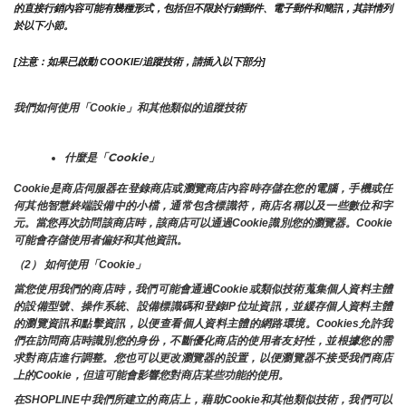
的直接行銷內容可能有幾種形式，包括但不限於行銷郵件、電子郵件和簡訊，其詳情列
於以下小節。
[注意：如果已啟動 COOKIE/追蹤技術，請插入以下部分]
我們如何使用「Cookie」和其他類似的追蹤技術
什麼是「Cookie」
Cookie是商店伺服器在登錄商店或瀏覽商店內容時存儲在您的電腦，手機或任
何其他智慧終端設備中的小檔，通常包含標識符，商店名稱以及一些數位和字
元。當您再次訪問該商店時，該商店可以通過Cookie識別您的瀏覽器。Cookie 
可能會存儲使用者偏好和其他資訊。
（2） 如何使用「Cookie」
當您使用我們的商店時，我們可能會通過Cookie或類似技術蒐集個人資料主體
的設備型號、操作系統、設備標識碼和登錄IP位址資訊，並緩存個人資料主體
的瀏覽資訊和點擊資訊，以便查看個人資料主體的網路環境。Cookies允許我
們在訪問商店時識別您的身份，不斷優化商店的使用者友好性，並根據您的需
求對商店進行調整。您也可以更改瀏覽器的設置，以便瀏覽器不接受我們商店
上的Cookie，但這可能會影響您對商店某些功能的使用。
在SHOPLINE中我們所建立的商店上，藉助Cookie和其他類似技術，我們可以