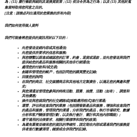
為；(11) 履行條款與細則及退換貨政策；(12) 依法令所為之行為；以及 (13) 其他於蒐
集當時取得您同意之目的。
[注意：請務必列出適用於您業務的所有內容]
我們如何使用個人資料
我們可能會將您提供的資訊用於以下目的：
向您發送促銷內容或其他通信;
向您提供所要求的信息和服務;
與您聯繫以跟進或確認您的訂單，約會，退貨或退款，並向您發送與我們
提供給您的產品和服務相關的其他非行銷通信;
處理您的付款和/或交易;
創建和管理您的帳戶，包括訪問您的購買歷史記錄;
回復您的詢問;
在我們的商店、社交媒體商店和其他地方定製廣告，以滿足您的興趣和歷
史;
與您溝通並管理您參與的特殊活動、競賽、抽獎、活動（如有）、調查和
其他優惠;
操作並與您就我們的社交網路或[移動應用程式]進行溝通;
運營、評估和改進我們的業務（包括開發新產品和服務，增強和改進我們
的產品和服務，管理我們的溝通，分析我們的產品，執行市場研究、數據
分析和客戶關係管理計劃，以及執行會計、審計和其他內部職能）;
遵守適用的法律要求、相關行業標準和我們的政策;
為避免重複並確保您的資訊的準確性，請定期在內部或通過我們的服務提
供者進行數據清理，鏈接或合併我們的記錄。