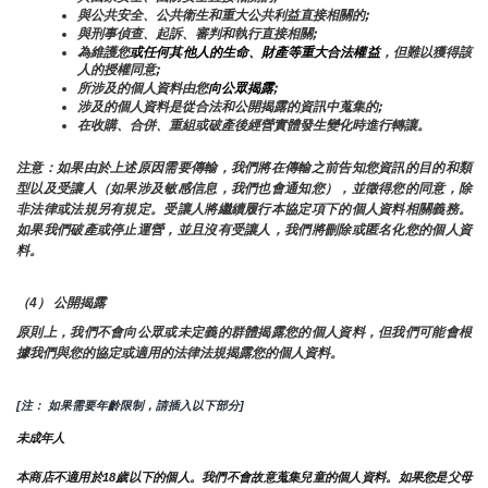
與公共安全、公共衛生和重大公共利益直接相關的;
與刑事偵查、起訴、審判和執行直接相關;
為維護您
或任何其他人的生命、財產等重大合法權益
，但難以獲得該
人的授權同意;
所涉及的個人資料由您
向公眾揭露
;
涉及的個人資料是從合法和公開揭露的資訊中蒐集的;
在收購、合併、重組或破產後經營實體發生變化時進行轉讓。
注意：如果由於上述原因需要傳輸，我們將在傳輸之前告知您資訊的目的和類
型以及受讓人（如果涉及敏感信息，我們也會通知您），並徵得您的同意，除
非法律或法規另有規定。受讓人將繼續履行本協定項下的個人資料相關義務。
如果我們破產或停止運營，並且沒有受讓人，我們將刪除或匿名化您的個人資
料。
（4） 公開揭露
原則上，我們不會向公眾或未定義的群體揭露您的個人資料，但我們可能會根
據我們與您的協定或適用的法律法規揭露您的個人資料。
[注： 如果需要年齡限制，請插入以下部分]
未成年人
本商店不適用於18歲以下的個人。我們不會故意蒐集兒童的個人資料。如果您是父母