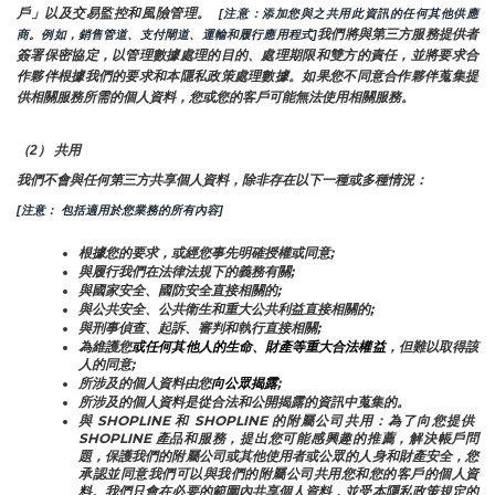
戶」以及交易監控和風險管理。 
 [注意：添加您與之共用此資訊的任何其他供應
我們將與第三方服務提供者
商。例如，銷售管道、支付閘道、運輸和履行應用程式]
簽署保密協定，以管理數據處理的目的、處理期限和雙方的責任，並將要求合
作夥伴根據我們的要求和本隱私政策處理數據。如果您不同意合作夥伴蒐集提
供相關服務所需的個人資料，您或您的客戶可能無法使用相關服務。
（2） 共用
我們不會與任何第三方共享個人資料，除非存在以下一種或多種情況：
[注意： 包括適用於您業務的所有內容]
根據您的要求，或經您事先明確授權或同意;
與履行我們在法律法規下的義務有關;
與國家安全、國防安全直接相關的;
與公共安全、公共衛生和重大公共利益直接相關的;
與刑事偵查、起訴、審判和執行直接相關;
為維護您
或任何其他人的生命、財產等重大合法權益
，但難以取得該
人的同意;
所涉及的個人資料由您
向公眾揭露
;
所涉及的個人資料是從合法和公開揭露的資訊中蒐集的。
與 SHOPLINE 和 SHOPLINE 的附屬公司共用：為了向您提供 
SHOPLINE 產品和服務，提出您可能感興趣的推薦，解決帳戶問
題，保護我們的附屬公司或其他使用者或公眾的人身和財產安全，您
承認並同意我們可以與我們的附屬公司共用您和您的客戶的個人資
料。我們只會在必要的範圍內共享個人資料，並受本隱私政策規定的