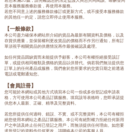
若您未滿20歲，請先確認您的法定監護人與您共同閱讀、瞭解並同
意本服務服務條款後，再使用本服務。
若您不同意上述的服務條款修訂或更新方式，或不接受本服務條款
的其他任一約定，請您立即停止使用本服務。
【一般條款】
本公司盡力確保本網站所介紹的貨品為最新有關資料及價格，以及
存貨供應量，並保留權利更改貨品的價格而不作另行通知，所有訂
單須視乎相關貨品的供應情況再作最後確認及處理。
如任何貨品因缺貨而未能提供予顧客，本公司有權拒絕接受該訂
單，或提供相同種類及價格的貨品以供替代。倘若我們無法提供您
訂單上的任何產品或服務，我們會於您所要求的交貨日期之前透過
電話或電郵通知您。
【會員註冊】
您可能於本網站或其他方式填寫本公司一份或多份登記或申請表
格，方可使用本公司產品訂購服務。填寫該等表格時，您即承諾提
供您本人最新、正確、精準及完整資料。
若您所提供任何過時、錯誤、不實、或不完整資料，本公司有權拒
絕您使用本網站之產品訂購服務。本公司有絕對權力拒絕任何新用
戶之申請及終止任何已登記之用戶，而無須提供任何理由。如您要
求所登記的資料作任何更改，請聯絡本公司的客服人員。