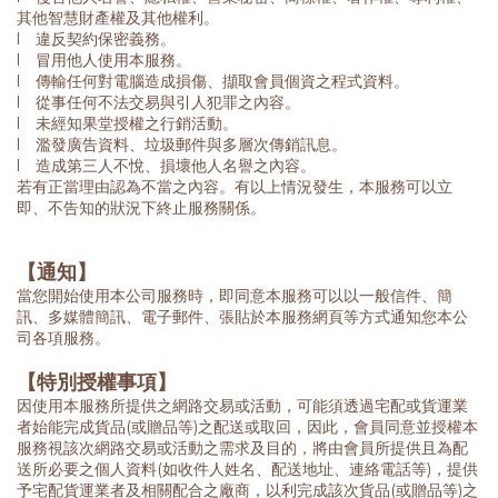
其他智慧財產權及其他權利。
l 違反契約保密義務。
l 冒用他人使用本服務。
l 傳輸任何對電腦造成損傷、擷取會員個資之程式資料。
l 從事任何不法交易與引人犯罪之內容。
l 未經知果堂授權之行銷活動。
l 濫發廣告資料、垃圾郵件與多層次傳銷訊息。
l 造成第三人不悅、損壞他人名譽之內容。
若有正當理由認為不當之內容。有以上情況發生，本服務可以立
即、不告知的狀況下終止服務關係。
【通知】
當您開始使用本公司服務時，即同意本服務可以以一般信件、簡
訊、多媒體簡訊、電子郵件、張貼於本服務網頁等方式通知您本公
司各項服務。
【特別授權事項】
因使用本服務所提供之網路交易或活動，可能須透過宅配或貨運業
者始能完成貨品
(
或贈品等
)
之配送或取回，因此，會員同意並授權本
服務視該次網路交易或活動之需求及目的，將由會員所提供且為配
送所必要之個人資料
(
如收件人姓名、配送地址、連絡電話等
)
，提供
予宅配貨運業者及相關配合之廠商，以利完成該次貨品
(
或贈品等
)
之