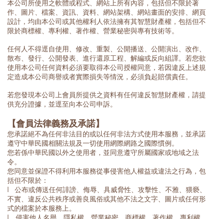
本公司所使用之軟體或程式、網站上所有內容，包括但不限於著
作、圖片、檔案、資訊、資料、網站架構、網站畫面的安排、網頁
設計，均由本公司或其他權利人依法擁有其智慧財產權，包括但不
限於商標權、專利權、著作權、營業秘密與專有技術等。
任何人不得逕自使用、修改、重製、公開播送、公開演出、改作、
散布、發行、公開發表、進行還原工程、解編或反向組譯。若您欲
使用本公司任何資料必須要取得本公司授權同意，若因違反上述規
定造成本公司商譽或者實際損失等情況，必須負起賠償責任。
若您發現本公司上會員所提供之資料有任何違反智慧財產權，請提
供充分證據，並逕至向本公司申訴。
【會員法律義務及承諾】
您承諾絕不為任何非法目的或以任何非法方式使用本服務，並承諾
遵守中華民國相關法規及一切使用網際網路之國際慣例。
您若係中華民國以外之使用者，並同意遵守所屬國家或地域之法
令。
您同意並保證不得利用本服務從事侵害他人權益或違法之行為，包
括但不限於：
l 公布或傳送任何誹謗、侮辱、具威脅性、攻擊性、不雅、猥褻、
不實、違反公共秩序或善良風俗或其他不法之文字、圖片或任何形
式的檔案於本服務上。
l 侵害他人名譽、隱私權、營業秘密、商標權、著作權、專利權、